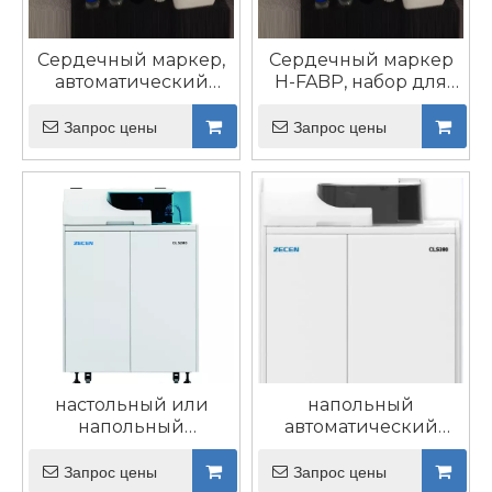
Сердечный маркер,
Сердечный маркер
автоматический
H-FABP, набор для
иммуноанализатор,
хемилюминесцентного
клинический набор
иммуноанализа,
Запрос цены
Запрос цены
D-димера,
реагент для
диагностический
диагностики белков,
связывающих
жирные кислоты
типа сердца
настольный или
напольный
напольный
автоматический
Автоматический
биохимический
биохимический
анализатор 300
Запрос цены
Запрос цены