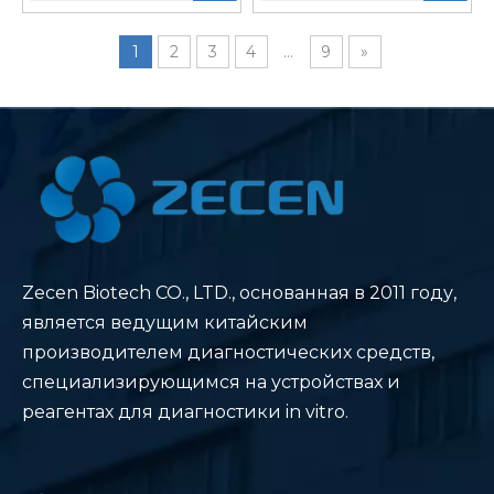
анализатор 200
тестов/час
тестов в час
1
2
3
4
...
9
»
Zecen Biotech CO., LTD., основанная в 2011 году,
является ведущим китайским
производителем диагностических средств,
специализирующимся на устройствах и
реагентах для диагностики in vitro.